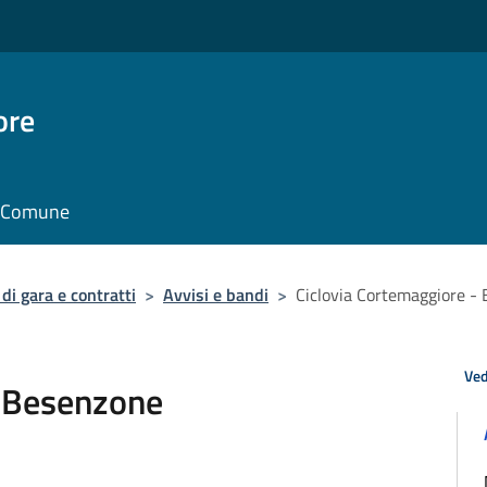
ore
il Comune
di gara e contratti
>
Avvisi e bandi
>
Ciclovia Cortemaggiore -
Ved
- Besenzone