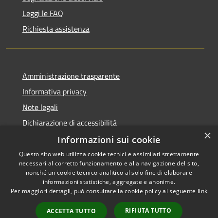
Leggi le FAQ
Richiesta assistenza
Amministrazione trasparente
Informativa privacy
Note legali
Dichiarazione di accessibilità
×
Informazioni sui cookie
Questo sito web utilizza cookie tecnici e assimilati strettamente
necessari al corretto funzionamento e alla navigazione del sito,
RSS
Copyright © 2026 • Comune di
nonché un cookie tecnico analitico al solo fine di elaborare
Accessibilità
informazioni statistiche, aggregate e anonime.
Cortemaggiore • Powered by
Per maggiori dettagli, può consultare la cookie policy al seguente
link
Privacy
Municipium
Accesso
•
Cookie
redazione
RIFIUTA TUTTO
ACCETTA TUTTO