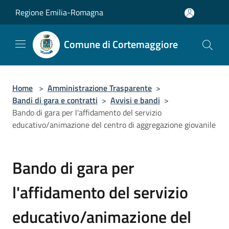
Salta al contenuto principale
Regione Emilia-Romagna
Comune di Cortemaggiore
Home
>
Amministrazione Trasparente
>
Bandi di gara e contratti
>
Avvisi e bandi
>
Bando di gara per l'affidamento del servizio
educativo/animazione del centro di aggregazione giovanile
Bando di gara per
l'affidamento del servizio
educativo/animazione del