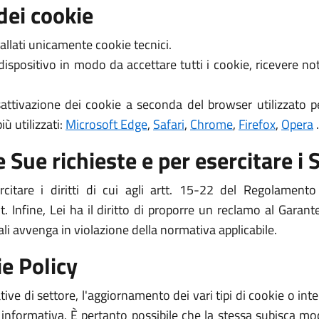
dei cookie
allati unicamente cookie tecnici.
 dispositivo in modo da accettare tutti i cookie, ricevere 
attivazione dei cookie a seconda del browser utilizzato pe
ù utilizzati:
Microsoft Edge
,
Safari
,
Chrome
,
Firefox
,
Opera
.
 Sue richieste e per esercitare i S
ercitare i diritti di cui agli artt. 15-22 del Regolame
 Infine, Lei ha il diritto di proporre un reclamo al Garante
ali avvenga in violazione della normativa applicabile.
e Policy
ive di settore, l'aggiornamento dei vari tipi di cookie o i
 informativa. È pertanto possibile che la stessa subisca mod