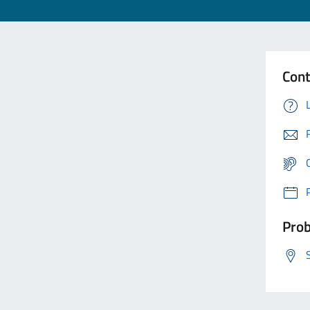
Cont
Prob