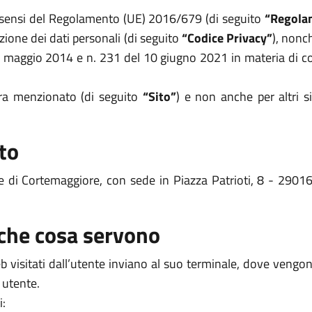
i sensi del Regolamento (UE) 2016/679 (di seguito
“Regola
zione dei dati personali (di seguito
“Codice Privacy”
), nonc
8 maggio 2014 e n. 231 del 10 giugno 2021 in materia di coo
opra menzionato (di seguito
“Sito”
) e non anche per altri s
to
ne di Cortemaggiore, con sede in Piazza Patrioti, 8 - 2901
 che cosa servono
 web visitati dall’utente inviano al suo terminale, dove veng
 utente.
i: