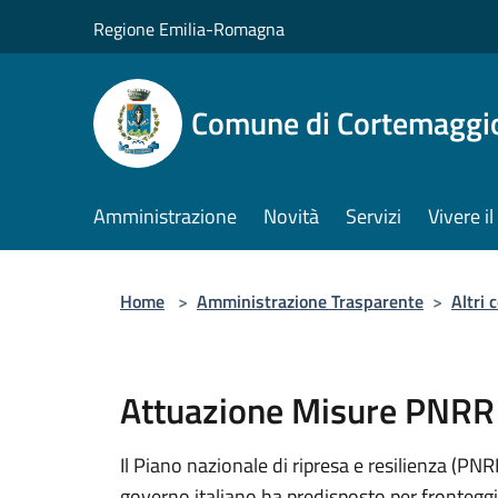
Salta al contenuto principale
Regione Emilia-Romagna
Comune di Cortemaggi
Amministrazione
Novità
Servizi
Vivere 
Home
>
Amministrazione Trasparente
>
Altri 
Attuazione Misure PNRR
Il Piano nazionale di ripresa e resilienza (PN
governo italiano ha predisposto per fronteggi