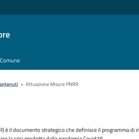
ore
il Comune
contenuti
>
Attuazione Misure PNRR
RR) è il documento strategico che definisce il programma di in
are la crisi prodotta dalla pandemia Covid19