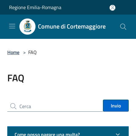
Salta al contenuto principale
Regione Emilia-Romagna
Comune di Cortemaggiore
Home
>
FAQ
FAQ
Cerca nel sito
Invio
Come posso pagare una multa?